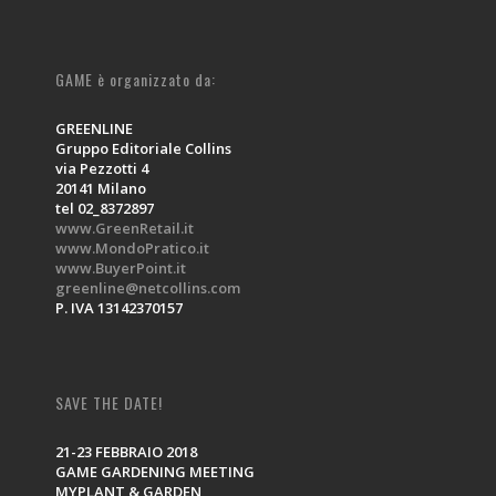
GAME è organizzato da:
GREENLINE
Gruppo Editoriale Collins
via Pezzotti 4
20141 Milano
tel 02_8372897
www.GreenRetail.it
www.MondoPratico.it
www.BuyerPoint.it
greenline@netcollins.com
P. IVA 13142370157
SAVE THE DATE!
21-23 FEBBRAIO 2018
GAME GARDENING MEETING
MYPLANT & GARDEN