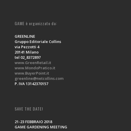
GAME è organizzato da:
GREENLINE
Gruppo Editoriale Collins
via Pezzotti 4
20141 Milano
tel 02_8372897
www.GreenRetail.it
www.MondoPratico.it
www.BuyerPoint.it
greenline@netcollins.com
P. IVA 13142370157
SAVE THE DATE!
21-23 FEBBRAIO 2018
GAME GARDENING MEETING