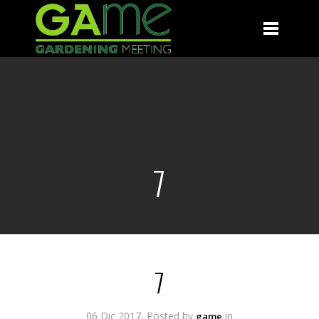
7
7
06 Dic 2017, Posted by
in
game